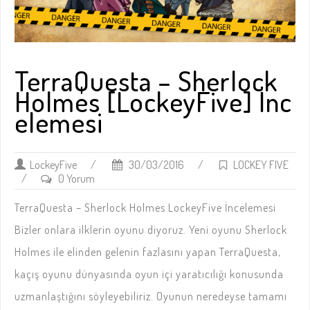
TerraQuesta – Sherlock
Holmes [LockeyFive] İnc
elemesi
LockeyFive
/
30/03/2016
/
LOCKEY FIVE
/
0 Yorum
TerraQuesta – Sherlock Holmes LockeyFive İncelemesi
Bizler onlara ilklerin oyunu diyoruz. Yeni oyunu Sherlock
Holmes ile elinden gelenin fazlasını yapan TerraQuesta,
kaçış oyunu dünyasında oyun içi yaratıcılığı konusunda
uzmanlaştığını söyleyebiliriz. Oyunun neredeyse tamamı