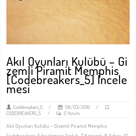
Akıl Oyunları Kulübü – Gi
zemli Piramit Memphis
[Codebreakers_5] İncele
mesi
Codebreakers_5
/
08/03/2016
/
CODEBREAKERS_5
/
0 Yorum
Akıl Oyunları Kulübü – Gizemli Piramit Memphis
Codebreakers_5 İncelemesi Zorluk: 7 Konsept: 9 Dekor: 10