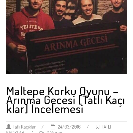
Maltepe Korku Oyunu –
Arınma Gecesi [Tatlı Kaçı
klar] İncelemesi
Tatlı Kaçıklar
/
24/03/2016
/
TATLI
KAÇIKLAR
/
0 Yorum