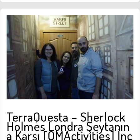
TerraQuesta – Sherlock
Holmes Londra Şeytanın
a Karşı [OMActivities] İnc