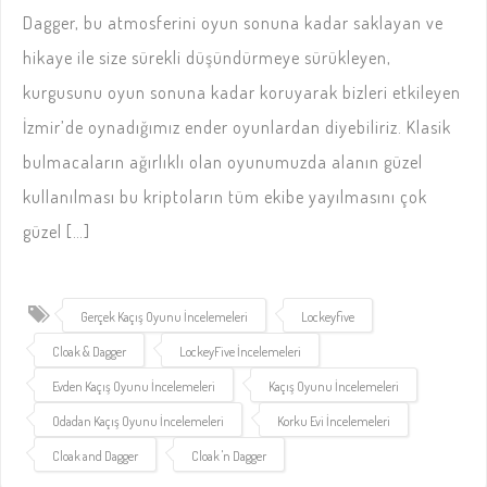
Dagger, bu atmosferini oyun sonuna kadar saklayan ve
hikaye ile size sürekli düşündürmeye sürükleyen,
kurgusunu oyun sonuna kadar koruyarak bizleri etkileyen
İzmir’de oynadığımız ender oyunlardan diyebiliriz. Klasik
bulmacaların ağırlıklı olan oyunumuzda alanın güzel
kullanılması bu kriptoların tüm ekibe yayılmasını çok
güzel […]
Gerçek Kaçış Oyunu İncelemeleri
Lockeyfive
Cloak & Dagger
LockeyFive İncelemeleri
Evden Kaçış Oyunu İncelemeleri
Kaçış Oyunu İncelemeleri
Odadan Kaçış Oyunu İncelemeleri
Korku Evi İncelemeleri
Cloak and Dagger
Cloak 'n Dagger