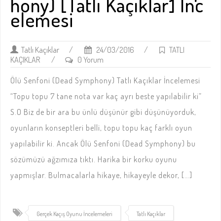
hony) [Tatlı Kaçıklar] İnc
elemesi
Tatlı Kaçıklar
/
24/03/2016
/
TATLI
KAÇIKLAR
/
0 Yorum
Ölü Senfoni (Dead Symphony) Tatlı Kaçıklar İncelemesi
“Topu topu 7 tane nota var kaç ayrı beste yapılabilir ki”
S.O Biz de bir ara bu ünlü düşünür gibi düşünüyorduk,
oyunların konseptleri belli, topu topu kaç farklı oyun
yapılabilir ki. Ancak Ölü Senfoni (Dead Symphony) bu
sözümüzü ağzımıza tıktı. Harika bir korku oyunu
yapmışlar. Bulmacalarla hikaye, hikayeyle dekor, […]
Gerçek Kaçış Oyunu İncelemeleri
Tatlı Kaçıklar