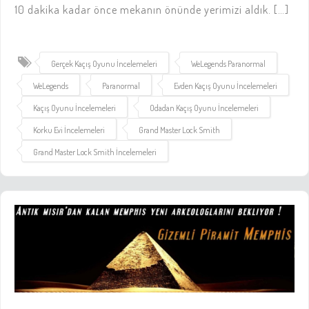
10 dakika kadar önce mekanın önünde yerimizi aldık. […]
Gerçek Kaçış Oyunu İncelemeleri
WeLegends Paranormal
WeLegends
Paranormal
Evden Kaçış Oyunu İncelemeleri
Kaçış Oyunu İncelemeleri
Odadan Kaçış Oyunu İncelemeleri
Korku Evi İncelemeleri
Grand Master Lock Smith
Grand Master Lock Smith İncelemeleri