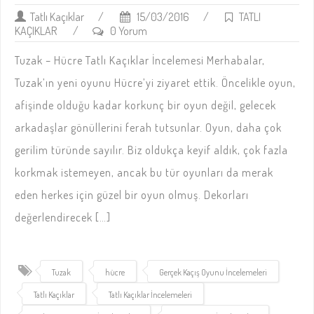
Tatlı Kaçıklar
/
15/03/2016
/
TATLI
KAÇIKLAR
/
0 Yorum
Tuzak – Hücre Tatlı Kaçıklar İncelemesi Merhabalar,
Tuzak’ın yeni oyunu Hücre’yi ziyaret ettik. Öncelikle oyun,
afişinde olduğu kadar korkunç bir oyun değil, gelecek
arkadaşlar gönüllerini ferah tutsunlar. Oyun, daha çok
gerilim türünde sayılır. Biz oldukça keyif aldık, çok fazla
korkmak istemeyen, ancak bu tür oyunları da merak
eden herkes için güzel bir oyun olmuş. Dekorları
değerlendirecek […]
Tuzak
hücre
Gerçek Kaçış Oyunu İncelemeleri
Tatlı Kaçıklar
Tatlı Kaçıklar İncelemeleri