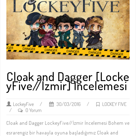
Cloak and Dagger [Locke
yFive//İzmir] İncelemesi
LockeyFive
/
30/03/2016
/
LOCKEY FIVE
/
0 Yorum
Cloak and Dagger LockeyFive//İzmir İncelemesi Bohem ve
esrarengiz bir havayla oyuna başladığımız Cloak and