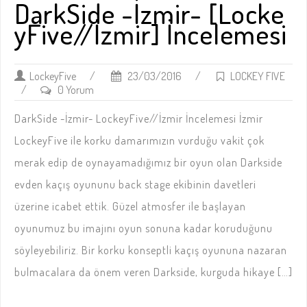
DarkSide -İzmir- [Locke
yFive//İzmir] İncelemesi
LockeyFive
/
23/03/2016
/
LOCKEY FIVE
/
0 Yorum
DarkSide -İzmir- LockeyFive//İzmir İncelemesi İzmir
LockeyFive ile korku damarımızın vurduğu vakit çok
merak edip de oynayamadığımız bir oyun olan Darkside
evden kaçış oyununu back stage ekibinin davetleri
üzerine icabet ettik. Güzel atmosfer ile başlayan
oyunumuz bu imajını oyun sonuna kadar koruduğunu
söyleyebiliriz. Bir korku konseptli kaçış oyununa nazaran
bulmacalara da önem veren Darkside, kurguda hikaye […]