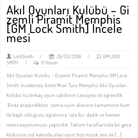
Akıl Oyunları Kulübü – Gi
zemli Piramit Memphis
[GM Lock Smith] İncele
mesi
LockSmith
/
26/03/2016
/
GM LOCK
SMITH
/
0 Yorum
Akıl Oyunları Kulübü – Gizemli Piramit Memphis GM Lock
Smith İncelemesi Antik Mısır Turu Memphis Akıl Oyunları
Kulübü’nü birkaç oyun sahibinin tavsiyesi ile öğrendik.
Biraz araştırdıktan sonra oyun alanının tamamının kum
ile kaplı olduğunu öğrenince ‘işte bu’ dedik ve hemen
rezervasyonumuzu yaptırdık. Taksim taraflarında bir gece
klübünün üst katında olan oyun bizi müzik sesi ile […]