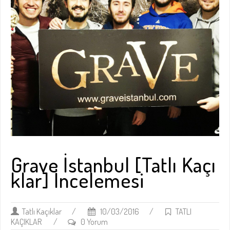
Grave İstanbul [Tatlı Kaçı
klar] İncelemesi
Tatlı Kaçıklar
/
10/03/2016
/
TATLI
KAÇIKLAR
/
0 Yorum