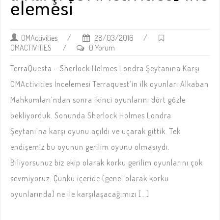
elemesi
OMActivities
/
28/03/2016
/
OMACTIVITIES
/
0 Yorum
TerraQuesta – Sherlock Holmes Londra Şeytanına Karşı
OMActivities İncelemesi Terraquest’in ilk oyunları Alkaban
Mahkumları’ndan sonra ikinci oyunlarını dört gözle
bekliyorduk. Sonunda Sherlock Holmes Londra
Şeytanı’na karşı oyunu açıldı ve uçarak gittik. Tek
endişemiz bu oyunun gerilim oyunu olmasıydı.
Biliyorsunuz biz ekip olarak korku gerilim oyunlarını çok
sevmiyoruz. Çünkü içeride (genel olarak korku
oyunlarında) ne ile karşılaşacağımızı […]