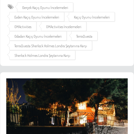
Gerçek Kaçış Oyunu İncelemeleri
Evden Kaçış Oyunu İncelemeleri
Kaçış Oyunu İncelemeleri
OMActivities
OMActivities İncelemeleri
Odadan Kaçış Oyunu İncelemeleri
TerraQuesta
TerraQuesta Sherlock Holmes Londra Şeytanına Karşı
Sherlock Holmes Londra Şeytanına Karşı