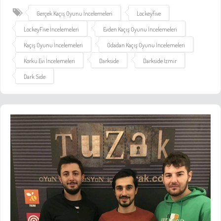
Gerçek Kaçış Oyunu İncelemeleri
Lockeyfive
LockeyFive İncelemeleri
Evden Kaçış Oyunu İncelemeleri
Kaçış Oyunu İncelemeleri
Odadan Kaçış Oyunu İncelemeleri
Korku Evi İncelemeleri
Darkside
Darkside İzmir
Dark Side