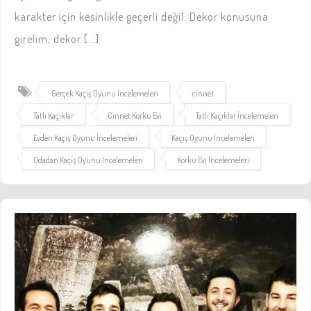
karakter için kesinlikle geçerli değil. Dekor konusuna
girelim, dekor […]
Gerçek Kaçış Oyunu İncelemeleri
cinnet
Tatlı Kaçıklar
Cinnet Korku Evi
Tatlı Kaçıklar İncelemeleri
Evden Kaçış Oyunu İncelemeleri
Kaçış Oyunu İncelemeleri
Odadan Kaçış Oyunu İncelemeleri
Korku Evi İncelemeleri