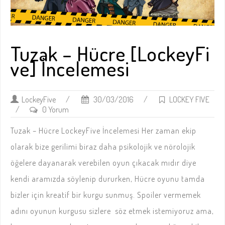
Tuzak – Hücre [LockeyFi
ve] İncelemesi
LockeyFive
/
30/03/2016
/
LOCKEY FIVE
/
0 Yorum
Tuzak – Hücre LockeyFive İncelemesi Her zaman ekip
olarak bize gerilimi biraz daha psikolojik ve nörolojik
öğelere dayanarak verebilen oyun çıkacak mıdır diye
kendi aramızda söylenip dururken, Hücre oyunu tamda
bizler için kreatif bir kurgu sunmuş. Spoiler vermemek
adını oyunun kurgusu sizlere söz etmek istemiyoruz ama,