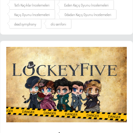
Tatlı Kaçıklar İncelemeleri
Evden Kaçış Oyunu İncelemeleri
Kaçış Oyunu İncelemeleri
Odadan Kaçış Oyunu İncelemeleri
dead symphony
ölü senfoni