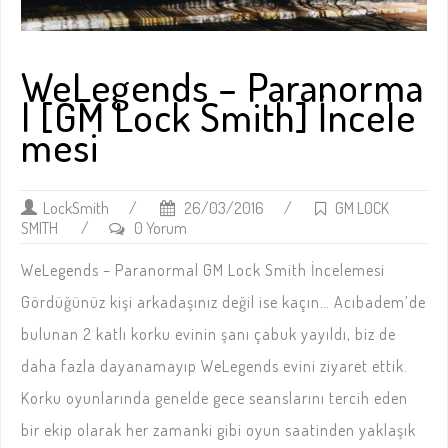
WeLegends – Paranorma
l [GM Lock Smith] İncele
mesi
LockSmith
/
26/03/2016
/
GM LOCK
SMITH
/
0 Yorum
WeLegends – Paranormal GM Lock Smith İncelemesi
Gördüğünüz kişi arkadaşınız değil ise kaçın… Acıbadem’de
bulunan 2 katlı korku evinin şanı çabuk yayıldı, biz de
daha fazla dayanamayıp WeLegends evini ziyaret ettik.
Korku oyunlarında genelde gece seanslarını tercih eden
bir ekip olarak her zamanki gibi oyun saatinden yaklaşık