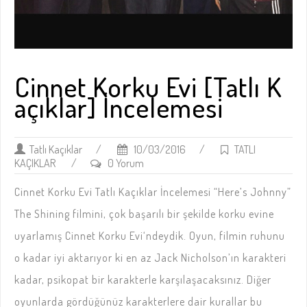
Cinnet Korku Evi [Tatlı K
açıklar] İncelemesi
Tatlı Kaçıklar
/
10/03/2016
/
TATLI
KAÇIKLAR
/
0 Yorum
Cinnet Korku Evi Tatlı Kaçıklar İncelemesi “Here’s Johnny”
The Shining filmini, çok başarılı bir şekilde korku evine
uyarlamış Cinnet Korku Evi‘ndeydik. Oyun, filmin ruhunu
o kadar iyi aktarıyor ki en az Jack Nicholson’ın karakteri
kadar, psikopat bir karakterle karşılaşacaksınız. Diğer
oyunlarda gördüğünüz karakterlere dair kurallar bu