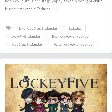
kaçış oyunumuz her stage yapay zekanın varlığını ekibe
hissettirmektedir. Tadında […]
Gerçek Kaçış Oyunu İncelemeleri
Lockeyfive
LockeyFive İncelemeleri
Evden Kaçış Oyunu İncelemeleri
Kaçış Oyunu İncelemeleri
Odadan Kaçış Oyunu İncelemeleri