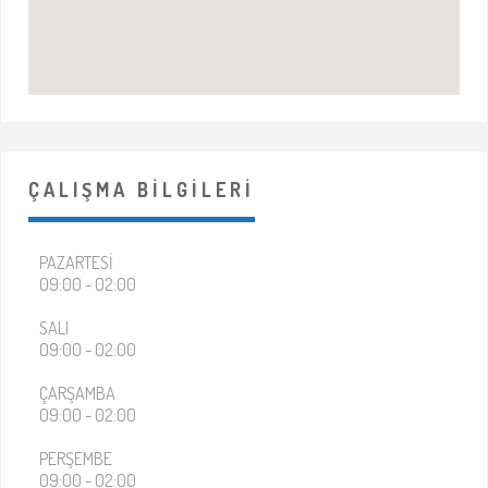
tarafınızdan tazmin edilecektir.
Oyunda telefon, kamera ve sizlere sunulan
aydınlatma dışarısında ışık kullanmak kesinlikle
yasaktır.
Oyun esnasında (şahsi) küfür,vurma ve darp
durumlarında oyun uyarılmaksızın
sonlandırılacaktır.
Oyun alanında kullanabileceğiniz lavabo yoktur.
Oyuna rezervasyon saatiniz den 5 dakika önce
ÇALIŞMA BİLGİLERİ
gelmeniz gerekmektedir.
İlginizi Çekebilecek Diğer Aktiviteler
PAZARTESI
09:00 - 02:00
SALI
09:00 - 02:00
ÇARŞAMBA
09:00 - 02:00
PERŞEMBE
Labirendist Korku Evi
09:00 - 02:00