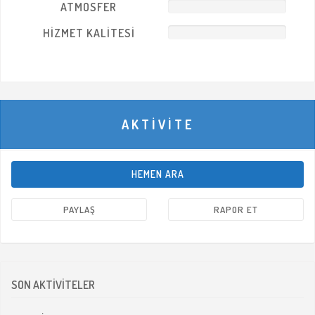
ATMOSFER
Şirinevler – No: 21 İstanbul
HIZMET KALITESI
Korku Evi
AKTİVİTE
HEMEN ARA
Agelidis Ailesi İstanbul Korku
PAYLAŞ
RAPOR ET
Evi
SON AKTİVİTELER