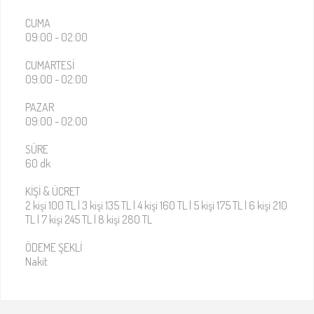
CUMA
09:00 - 02:00
CUMARTESI
09:00 - 02:00
PAZAR
09:00 - 02:00
SÜRE
Esscaper Korku Evi
60 dk
KIŞI & ÜCRET
2 kişi 100 TL | 3 kişi 135 TL | 4 kişi 160 TL | 5 kişi 175 TL | 6 kişi 210
TL | 7 kişi 245 TL | 8 kişi 280 TL
ÖDEME ŞEKLI
Nakit
Dehşet Konağı – İstanbul –