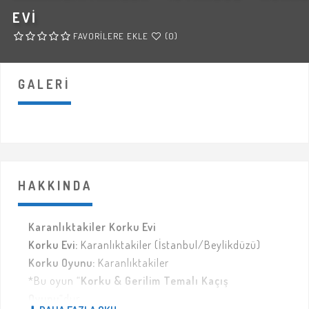
EVI
FAVORILERE EKLE
(0)
GALERI
HAKKINDA
Karanlıktakiler Korku Evi
Korku Evi:
Karanlıktakiler (İstanbul/Beylikdüzü)
Korku Oyunu:
Karanlıktakiler
*Bu oyun “
Korku & Gerilim Temalı Kaçış
Oyunu
“dur.