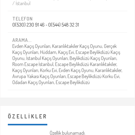
/ İstanbul
sebep olmuştur. Hastalıklarının dışında belirtiler
göstermeye başlayan hastalar zamanla Ali SEYİT’le
TELEFON
aynı tepkileri vermeye, tuhaf refleksler göstermeye
0(530) 230 91 46 - 0(544) 548 32 31
başlamıştır.
Tedavi yöntemlerini tamamiyle değiştirmek
ARAMA...
durumunda kalan hastahane çalışanlarında ve
Evden Kaçış Oyunları, Karanlıktakiler Kaçış Oyunu, Gerçek
Kaçış Oyunları, Hüddam, Kaçış Evi, Escape Beylikdüzü Kaçış
yönetiminde de krizler ve ölümler görünmeye
Oyunu, İstanbul Kaçış Oyunları, Beylikdüzü Kaçış Oyunları,
başlamıştı.Hastahanede kalan hastaların
Room Escape İstanbul, Escape Beylikdüzü Karanlıktakiler,
yakınlarına ulaşılamadığı için ve belgelerin yetersiz
Kaçış Oyunları, Korku Evi, Evden Kaçış Oyunu, Karanlıktakiler,
Avrupa Yakası Kaçış Oyunları, Escape Beylikdüzü Korku Evi,
olması sebebiyle araştırma yarım bırakılarak dosya
Odadan Kaçış Oyunları, Escape Beylikdüzü
kapatılmıştır.
Sizler, hasta yakınları olarak sırlarla dolu
Karanlıktakiler Akıl Hastahanesi’nde neler olduğunu
çözmek için hazır mısınız?
Not :
Oyuna özel araç ile gelen arkadaşların kullana
ÖZELLIKLER
bileceği otoparkımız mevcuttur.
Özellik bulunamadı.