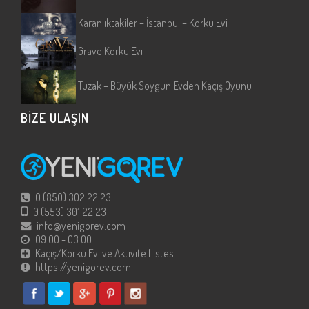
Karanlıktakiler – İstanbul – Korku Evi
Grave Korku Evi
Tuzak – Büyük Soygun Evden Kaçış Oyunu
BİZE ULAŞIN
0 (850) 302 22 23
0 (553) 301 22 23
info@yenigorev.com
09:00 - 03:00
Kaçış/Korku Evi ve Aktivite Listesi
https://yenigorev.com