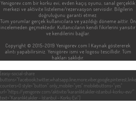
Yenigorev.com
bir korku evi, evden kaçış oyunu, sanal gerçeklik
merkezi ve aktivite listeleme/rezervasyon servisidir. Bilgilerin
doğruluğunu garanti etmez.
Tüm yorumlar gerçek kullanıcılara ve yazıldığı döneme aittir. Ön
incelemeden geçmektedir. Kullanıcıların kendi fikirlerini yansıtır
ve kendilerini bağlar.
Copyright © 2015-2019
Yenigorev.com
| Kaynak göstererek
alıntı yapabilirsiniz. Yenigörev ismi ve logosu tescillidir. Tüm
hakları saklıdır.
[easy-social-share
buttons="facebook,twitter,whatsapp,line,more,viber,google,pinterest,linke
counters=0 style="button" only_mobile="yes" mobilebuttons="yes"
url="https://yenigorev.com/aktivite/karanliktakiler-istanbul-korku-evi/"
text="Karanlıktakiler – İstanbul – Korku Evi"]