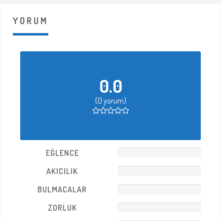
Korku Evi
YORUM
0.0
(0 yorum)
Beylikdüzü – İstanbul –
Zehir-A Laneti Korku Evi
EĞLENCE
AKICILIK
BULMACALAR
ZORLUK