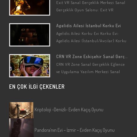
Exit VR Sanal Gerçeklik Merkezi Sanal
Gerçeklik Oyun Salonu: Exit VR
(İstanbul/Üsküdar/Acıbadem) Sanal
Gerçeklik Seçenekleri: Kaçış Oyunları
Agelidis Ailesi İstanbul Korku Evi
(Özelleştirilmiş) Sanal Gerçeklik
Agelidis Ailesi Korku Evi Korku Evi:
Oyun…
Agelidis Ailesi (İstanbul/Avcılar) Korku
Oyunu: Agelidis Ailesi Oyun
Hikayesi/Detayları Bu korku evinin
CRN VR Zone Eskişehir Sanal Gerçeklik Merkezi
konusu gerçek bir…
CRN VR Zone Sanal Gerçeklik Eğlence
ve Uygulama Yazılım Merkezi Sanal
Gerçeklik Oyun Salonu: CRN VR Zone
EN ÇOK İLGİ ÇEKENLER
(Eskişehir/Tepebaşı) Sanal Gerçeklik…
Kriptoloji -Denizli- Evden Kaçış Oyunu
Pandora’nın Evi – İzmir – Evden Kaçış Oyunu