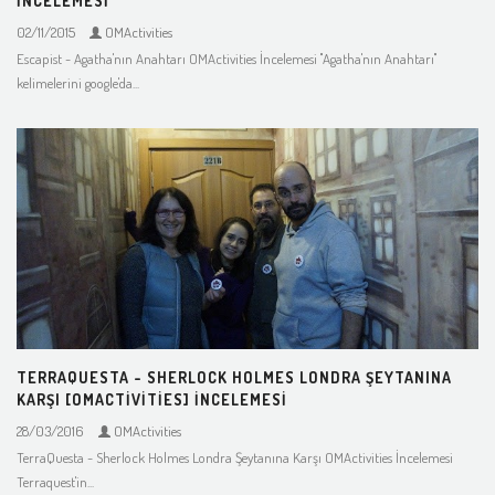
İNCELEMESI
02/11/2015
OMActivities
Escapist - Agatha'nın Anahtarı OMActivities İncelemesi ''Agatha'nın Anahtarı''
kelimelerini google'da...
TERRAQUESTA - SHERLOCK HOLMES LONDRA ŞEYTANINA
KARŞI [OMACTIVITIES] İNCELEMESI
28/03/2016
OMActivities
TerraQuesta - Sherlock Holmes Londra Şeytanına Karşı OMActivities İncelemesi
Terraquest'in...