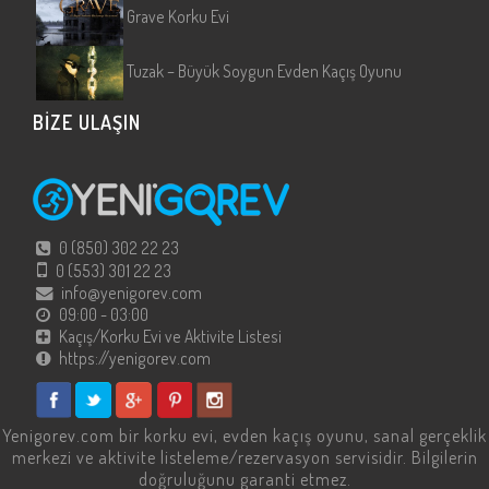
Grave Korku Evi
Tuzak – Büyük Soygun Evden Kaçış Oyunu
BİZE ULAŞIN
0 (850) 302 22 23
0 (553) 301 22 23
info@yenigorev.com
09:00 - 03:00
Kaçış/Korku Evi ve Aktivite Listesi
https://yenigorev.com
Yenigorev.com
bir korku evi, evden kaçış oyunu, sanal gerçeklik
merkezi ve aktivite listeleme/rezervasyon servisidir. Bilgilerin
doğruluğunu garanti etmez.