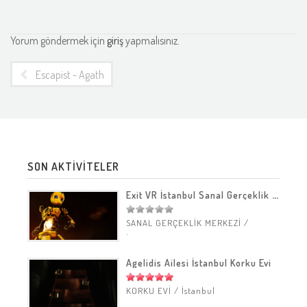
Yorum göndermek için
giriş
yapmalısınız.
Escapist - Agatha'nın Anahtarı [OMActivities] İncelemesi
SON AKTİVİTELER
Exit VR İstanbul Sanal Gerçeklik Merkezi
SANAL GERÇEKLİK MERKEZİ
/
İstanbul
Agelidis Ailesi İstanbul Korku Evi
KORKU EVİ
/
İstanbul