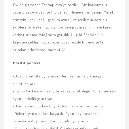
Oyuna girmeden Terraquesta’ya sorduk. Biz korkuyoruz
oyun bize göre değilse hiç deneyimlemeyelim. Cevap: Merak
etmeyin korku değil gerilim oyunu ve gerilimin dozunu
ekiplere göre ayarlıyoruz. Bu cevap sonrası girmeye karar
veriyoruz ama fotoğrafta görüldüğü gibi Sherlock’un
kapısına geldiğimizde bizim yüzümüzde bir endişe (en
azından erkeklerde) mevcut 🙂
Pozitif yönleri:
-Düz bir satıhta oynanıyor. Merdiven inme çıkma gibi
sıkıntılar yok.
-İçerisi korku oyunları gibi kapkaranlık değil. Korku seviyesi
oyun ilerledikçe artıyor.
-Oyun alanı oldukça büyük. İçeride daralmıyorsunuz.
-Dekorasyon oldukça başarılı. Oyun boyunca ince
detayların düşünüldüğünü görebiliyorsunuz.
-Müzik rahatsız edici değil. Oldukça güzel seçilmiş.