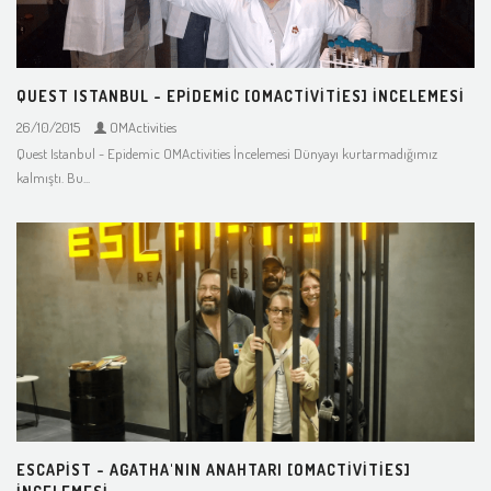
QUEST ISTANBUL - EPIDEMIC [OMACTIVITIES] İNCELEMESI
26/10/2015
OMActivities
Quest Istanbul - Epidemic OMActivities İncelemesi Dünyayı kurtarmadığımız
kalmıştı. Bu...
ESCAPIST - AGATHA'NIN ANAHTARI [OMACTIVITIES]