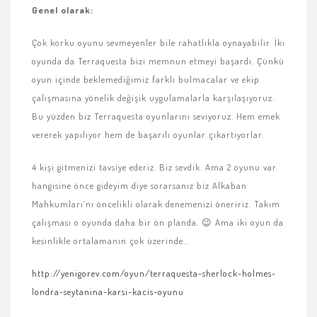
Genel olarak:
Çok korku oyunu sevmeyenler bile rahatlıkla oynayabilir. İki
oyunda da Terraquesta bizi memnun etmeyi başardı. Çünkü
oyun içinde beklemediğimiz farklı bulmacalar ve ekip
çalışmasına yönelik değişik uygulamalarla karşılaşıyoruz.
Bu yüzden biz Terraquesta oyunlarını seviyoruz. Hem emek
vererek yapılıyor hem de başarılı oyunlar çıkartıyorlar.
4 kişi gitmenizi tavsiye ederiz. Biz sevdik. Ama 2 oyunu var
hangisine önce gideyim diye sorarsanız biz Alkaban
Mahkumları’nı öncelikli olarak denemenizi öneririz. Takım
çalışması o oyunda daha bir ön planda. 😉 Ama iki oyun da
kesinlikle ortalamanın çok üzerinde…
http://yenigorev.com/oyun/terraquesta-sherlock-holmes-
londra-seytanina-karsi-kacis-oyunu