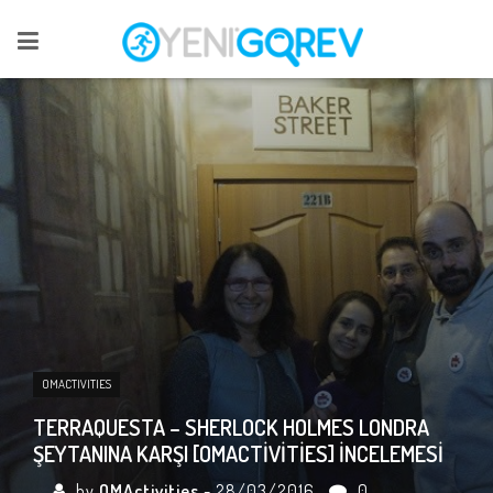
OMACTIVITIES
TERRAQUESTA – SHERLOCK HOLMES LONDRA
ŞEYTANINA KARŞI [OMACTIVITIES] İNCELEMESI
by
OMActivities
- 28/03/2016
0