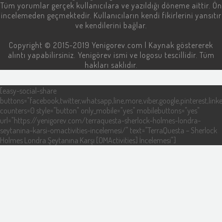
Tüm yorumlar gerçek kullanıcılara ve yazıldığı döneme aittir. Ön
incelemeden geçmektedir. Kullanıcıların kendi fikirlerini yansıtır
ve kendilerini bağlar.
Copyright © 2015-2019
Yenigorev.com
| Kaynak göstererek
alıntı yapabilirsiniz. Yenigörev ismi ve logosu tescillidir. Tüm
hakları saklıdır.
[easy-social-share
buttons="facebook,twitter,whatsapp,line,more,viber,google,pinterest,linke
counters=0 style="button" only_mobile="yes" mobilebuttons="yes"
url="https://yenigorev.com/terraquesta-sherlock-holmes-londra-
seytanina-karsi-omactivities-incelemesi/" text="TerraQuesta – Sherlock
Holmes Londra Şeytanına Karşı [OMActivities] İncelemesi"]