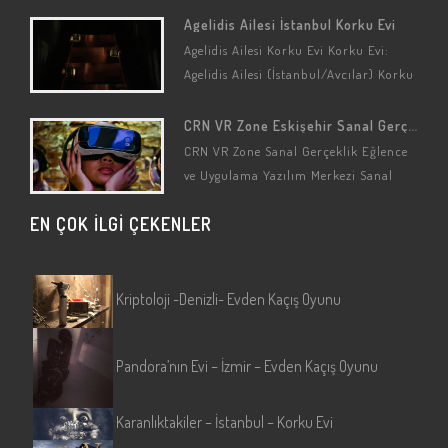
Gerçeklik Seçenekleri: Kaçış Oyunları
Agelidis Ailesi İstanbul Korku Evi
(Özelleştirilmiş) Sanal Gerçeklik
Agelidis Ailesi Korku Evi Korku Evi:
Oyun…
Agelidis Ailesi (İstanbul/Avcılar) Korku
Oyunu: Agelidis Ailesi Oyun
Hikayesi/Detayları Bu korku evinin
CRN VR Zone Eskişehir Sanal Gerçeklik Merkezi
konusu gerçek bir…
CRN VR Zone Sanal Gerçeklik Eğlence
ve Uygulama Yazılım Merkezi Sanal
Gerçeklik Oyun Salonu: CRN VR Zone
EN ÇOK İLGİ ÇEKENLER
(Eskişehir/Tepebaşı) Sanal Gerçeklik…
Kriptoloji -Denizli- Evden Kaçış Oyunu
Pandora’nın Evi – İzmir – Evden Kaçış Oyunu
Karanlıktakiler – İstanbul – Korku Evi