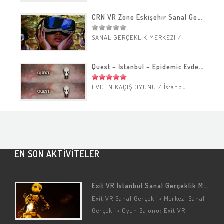
CRN VR Zone Eskişehir Sanal Gerçeklik Merkezi
SANAL GERÇEKLİK MERKEZİ
/
Eskişehir
Quest – İstanbul – Epidemic Evden Kaçış Oyunu
EVDEN KAÇIŞ OYUNU
/
İstanbul
EN SON AKTİVİTELER
Exit VR İstanbul Sanal Gerçeklik Merkezi
Exit VR Sanal Gerçeklik Merkezi Sanal
Gerçeklik Oyun Salonu: Exit VR
(İstanbul/Üsküdar/Acıbadem) Sanal