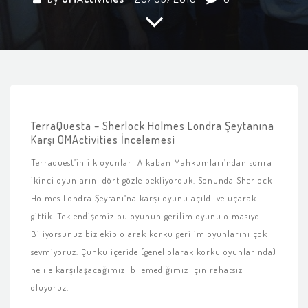
TerraQuesta – Sherlock Holmes Londra Şeytanına
Karşı OMActivities İncelemesi
Terraquest’in ilk oyunları Alkaban Mahkumları’ndan sonra
ikinci oyunlarını dört gözle bekliyorduk. Sonunda Sherlock
Holmes Londra Şeytanı’na karşı oyunu açıldı ve uçarak
gittik. Tek endişemiz bu oyunun gerilim oyunu olmasıydı.
Biliyorsunuz biz ekip olarak korku gerilim oyunlarını çok
sevmiyoruz. Çünkü içeride (genel olarak korku oyunlarında)
ne ile karşılaşacağımızı bilemediğimiz için rahatsız
oluyoruz.