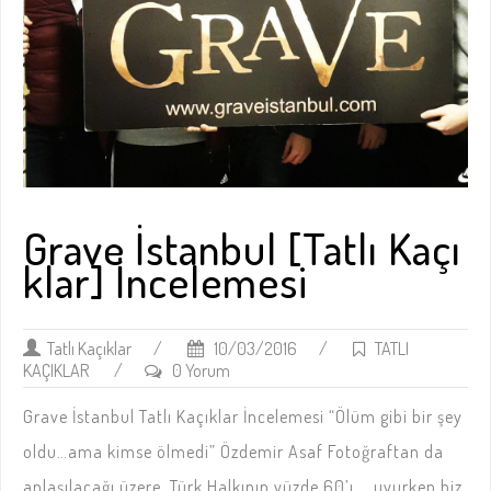
Grave İstanbul [Tatlı Kaçı
klar] İncelemesi
Tatlı Kaçıklar
/
10/03/2016
/
TATLI
KAÇIKLAR
/
0 Yorum
Grave İstanbul Tatlı Kaçıklar İncelemesi “Ölüm gibi bir şey
oldu…ama kimse ölmedi” Özdemir Asaf Fotoğraftan da
anlaşılacağı üzere, Türk Halkının yüzde 60’ı … uyurken biz