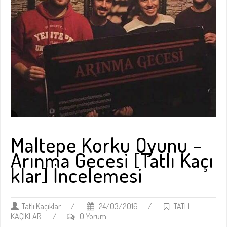
Maltepe Korku Oyunu –
Arınma Gecesi [Tatlı Kaçı
klar] İncelemesi
Tatlı Kaçıklar
/
24/03/2016
/
TATLI
KAÇIKLAR
/
0 Yorum