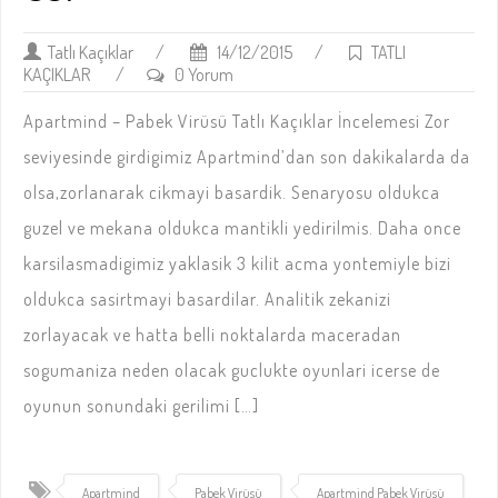
Tatlı Kaçıklar
/
14/12/2015
/
TATLI
KAÇIKLAR
/
0 Yorum
Apartmind – Pabek Virüsü Tatlı Kaçıklar İncelemesi Zor
seviyesinde girdigimiz Apartmind’dan son dakikalarda da
olsa,zorlanarak cikmayi basardik. Senaryosu oldukca
guzel ve mekana oldukca mantikli yedirilmis. Daha once
karsilasmadigimiz yaklasik 3 kilit acma yontemiyle bizi
oldukca sasirtmayi basardilar. Analitik zekanizi
zorlayacak ve hatta belli noktalarda maceradan
sogumaniza neden olacak guclukte oyunlari icerse de
oyunun sonundaki gerilimi […]
Apartmind
Pabek Virüsü
Apartmind Pabek Virüsü