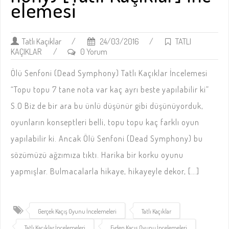
elemesi
Tatlı Kaçıklar
/
24/03/2016
/
TATLI
KAÇIKLAR
/
0 Yorum
Ölü Senfoni (Dead Symphony) Tatlı Kaçıklar İncelemesi
“Topu topu 7 tane nota var kaç ayrı beste yapılabilir ki”
S.O Biz de bir ara bu ünlü düşünür gibi düşünüyorduk,
oyunların konseptleri belli, topu topu kaç farklı oyun
yapılabilir ki. Ancak Ölü Senfoni (Dead Symphony) bu
sözümüzü ağzımıza tıktı. Harika bir korku oyunu
yapmışlar. Bulmacalarla hikaye, hikayeyle dekor, […]
Gerçek Kaçış Oyunu İncelemeleri
Tatlı Kaçıklar
Tatlı Kaçıklar İncelemeleri
Evden Kaçış Oyunu İncelemeleri