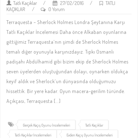
Tatlı Kaçıklar
/
27/02/2016
/
TATLI
KAÇIKLAR
/
0 Yorum
Terraquesta – Sherlock Holmes Londra Şeytanına Karşı
Tatlı Kaçıklar İncelemesi Daha önce Alkaban oyunlarına
gittiğimiz Terraquesta’nın şimdi de Sherlock Holmes
temalı diğer oyunuyla karşınızdayız. Tıpkı Osmanlı
padişahı Abdülhamid gibi bizim ekip de Sherlock Holmes
seven üyelerden oluştuğundan dolayı, oynarken oldukça
keyif aldık ve Sherlock’un dünyasında olduğumuzu
hissettik. Bir yere kadar. Oyun macera-gerilim türünde.
Açıkçası, Terraquesta […]
Gerçek Kaçış Oyunu İncelemeleri
Tatlı Kaçıklar
Tatlı Kaçıklar İncelemeleri
Evden Kaçış Oyunu İncelemeleri