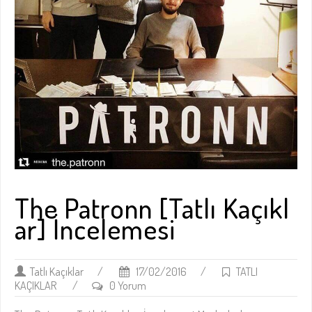
The Patronn [Tatlı Kaçıkl
ar] İncelemesi
Tatlı Kaçıklar
/
17/02/2016
/
TATLI
KAÇIKLAR
/
0 Yorum