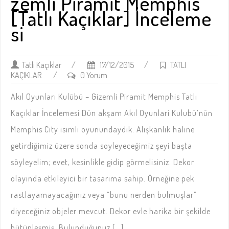
zemli Piramit Memphis
[Tatlı Kaçıklar] İnceleme
si
Tatlı Kaçıklar
/
17/12/2015
/
TATLI
KAÇIKLAR
/
0 Yorum
Akıl Oyunları Kulübü – Gizemli Piramit Memphis Tatlı
Kaçıklar İncelemesi Dün akşam Akıl Oyunlari Kulubü’nün
Memphis City isimli oyunundaydık. Alışkanlık haline
getirdiğimiz üzere sonda soyleyeceğimiz şeyi başta
söyleyelim; evet, kesinlikle gidip görmelisiniz. Dekor
olayında etkileyici bir tasarıma sahip. Örneğine pek
rastlayamayacağınız veya “bunu nerden bulmuşlar”
diyeceğiniz objeler mevcut. Dekor evle harika bir şekilde
bütünleşmiş. Bulunduğunuz […]