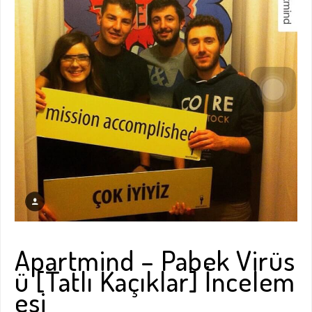
Apartmind – Pabek Virüs
ü [Tatlı Kaçıklar] İncelem
esi