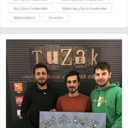
Kaçış Oyunu İncelemeleri
Odadan Kaçış Oyunu İncelemeleri
dead symphony
ölü senfoni