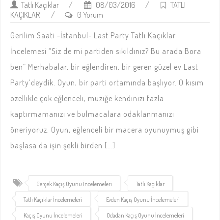
Tatlı Kaçıklar
/
08/03/2016
/
TATLI
KAÇIKLAR
/
0 Yorum
Gerilim Saati -İstanbul- Last Party Tatlı Kaçıklar
İncelemesi “Siz de mi partiden sıkıldınız? Bu arada Bora
ben” Merhabalar, bir eğlendiren, bir geren güzel ev Last
Party’deydik. Oyun, bir parti ortamında başlıyor. O kısım
özellikle çok eğlenceli, müziğe kendinizi fazla
kaptırmamanızı ve bulmacalara odaklanmanızı
öneriyoruz. Oyun, eğlenceli bir macera oyunuymuş gibi
başlasa da işin şekli birden […]
Gerçek Kaçış Oyunu İncelemeleri
Tatlı Kaçıklar
Tatlı Kaçıklar İncelemeleri
Evden Kaçış Oyunu İncelemeleri
Kaçış Oyunu İncelemeleri
Odadan Kaçış Oyunu İncelemeleri