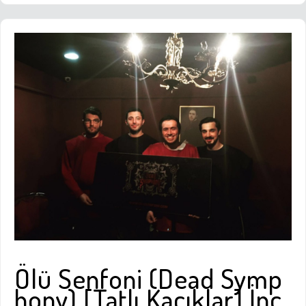
Ölü Senfoni (Dead Symp
hony) [Tatlı Kaçıklar] İnc