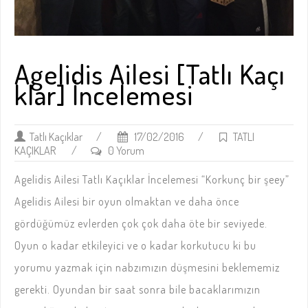
Agelidis Ailesi [Tatlı Kaçı
klar] İncelemesi
Tatlı Kaçıklar
/
17/02/2016
/
TATLI
KAÇIKLAR
/
0 Yorum
Agelidis Ailesi Tatlı Kaçıklar İncelemesi “Korkunç bir şeey”
Agelidis Ailesi bir oyun olmaktan ve daha önce
gördüğümüz evlerden çok çok daha öte bir seviyede.
Oyun o kadar etkileyici ve o kadar korkutucu ki bu
yorumu yazmak için nabzımızın düşmesini beklememiz
gerekti. Oyundan bir saat sonra bile bacaklarımızın