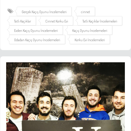
Gerçek Kaçış Oyunu İncelemeleri
cinnet
Tatlı Kaçıklar
Cinnet Korku Evi
Tatlı Kaçıklar İncelemeleri
Evden Kaçış Oyunu İncelemeleri
Kaçış Oyunu İncelemeleri
Odadan Kaçış Oyunu İncelemeleri
Korku Evi İncelemeleri