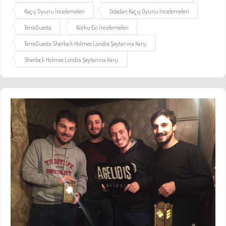
Kaçış Oyunu İncelemeleri
Odadan Kaçış Oyunu İncelemeleri
TerraQuesta
Korku Evi İncelemeleri
TerraQuesta Sherlock Holmes Londra Şeytanına Karşı
Sherlock Holmes Londra Şeytanına Karşı