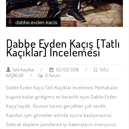
Dabbe Evden Kaçış [Tatlı
Kaçıklar] İncelemesi
Tatlı Kaçıklar
/
02/03/2016
/
TATLI
KAÇIKLAR
/
0 Yorum
Dabbe Evden Kaçış Tatlı Kaçıklar İncelemesi Merhabalar,
bugüne kadar girdiğimiz en karanlık oyun Dabbe Evden
Kaçış‘taydık. Oyunun tarzını gerçekten çok sevdik.
Kapıdan içeri girmeden aslında oyuna başlıyorsunuz.
Gelecek ekiplere çevrelerine iyi bakmalarını öneriyoruz.