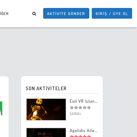
İĞER
AKTIVITE GÖNDER
GİRİŞ / ÜYE OL
SON AKTİVİTELER
Exit VR İstanbul Sanal Gerçeklik Merkezi
SANAL
GERÇEKLİK
MERKEZİ
/
Agelidis Ailesi İstanbul Korku Evi
İstanbul