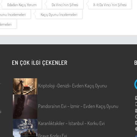
Odadan Kaçış Yorum
Da Vinci'nin Şifresi
X-It Da Vinci 'nin Şifresi
yunu İncelemeleri
Kaçış Oyunu İncelemeleri
elemeleri
EN ÇOK İLGİ ÇEKENLER
B
çeklik Merkezi
Kriptoloji -Denizli- Evden Kaçış Oyunu
Pandora’nın Evi – İzmir – Evden Kaçış Oyunu
i
Karanlıktakiler – İstanbul – Korku Evi
Grave Korku Evi