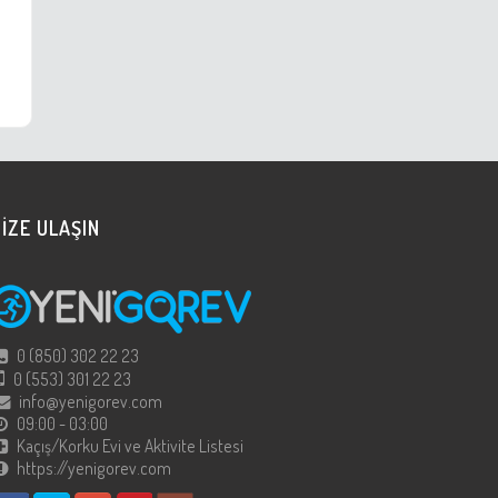
İZE ULAŞIN
0 (850) 302 22 23
0 (553) 301 22 23
info@yenigorev.com
09:00 - 03:00
Kaçış/Korku Evi ve Aktivite Listesi
https://yenigorev.com