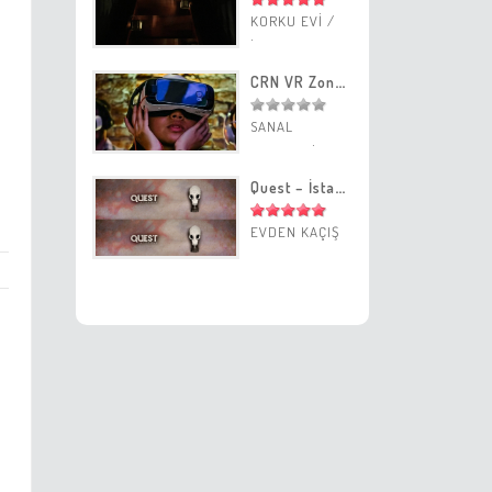
KORKU EVİ
/
İstanbul
CRN VR Zone Eskişehir Sanal Gerçeklik Merkezi
SANAL
GERÇEKLİK
MERKEZİ
/
Quest – İstanbul – Epidemic Evden Kaçış Oyunu
Eskişehir
EVDEN KAÇIŞ
OYUNU
/
İstanbul