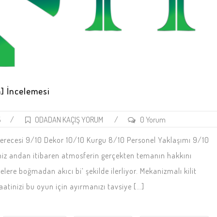
] İncelemesi
5
/
ODADAN KAÇIŞ YORUM
/
0 Yorum
Derecesi 9/10 Dekor 10/10 Kurgu 8/10 Personel Yaklaşımı 9/10
iz andan itibaren atmosferin gerçekten temanın hakkını
frelere boğmadan akıcı bi’ şekilde ilerliyor. Mekanizmalı kilit
aatinizi bu oyun için ayırmanızı tavsiye […]