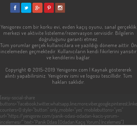
Yenigorev.com
bir korku evi, evden kaçış oyunu, sanal gerçeklik
merkezi ve aktivite listeleme/rezervasyon servisidir. Bilgilerin
doğruluğunu garanti etmez.
Tüm yorumlar gerçek kullanıcılara ve yazıldığı döneme aittir. Ön
incelemeden geçmektedir. Kullanıcıların kendi fikirlerini yansıtır
ve kendilerini bağlar.
Copyright © 2015-2019
Yenigorev.com
| Kaynak göstererek
alıntı yapabilirsiniz. Yenigörev ismi ve logosu tescillidir. Tüm
hakları saklıdır.
[easy-social-share
buttons="facebook,twitter,whatsapp,line,more,viber,google,pinterest,linke
counters=0 style="button" only_mobile="yes" mobilebuttons="yes"
url="https://yenigorev.com/panik-odasi-odadan-kacis-yorum-
incelemesi/" text="Panik Odası [Odadan Kaçış Yorum] İncelemesi"]