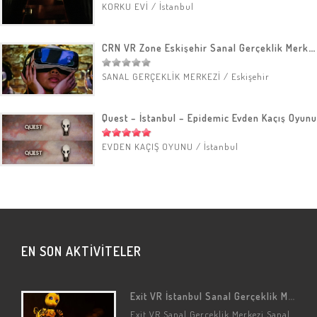
KORKU EVİ
/
İstanbul
CRN VR Zone Eskişehir Sanal Gerçeklik Merkezi
SANAL GERÇEKLİK MERKEZİ
/
Eskişehir
Quest – İstanbul – Epidemic Evden Kaçış Oyunu
EVDEN KAÇIŞ OYUNU
/
İstanbul
EN SON AKTİVİTELER
Exit VR İstanbul Sanal Gerçeklik Merkezi
Exit VR Sanal Gerçeklik Merkezi Sanal