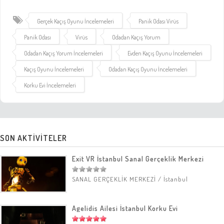
Gerçek Kaçış Oyunu İncelemeleri
Panik Odası Virüs
Panik Odası
Virüs
Odadan Kaçış Yorum
Odadan Kaçış Yorum İncelemeleri
Evden Kaçış Oyunu İncelemeleri
Kaçış Oyunu İncelemeleri
Odadan Kaçış Oyunu İncelemeleri
Korku Evi İncelemeleri
SON AKTİVİTELER
Exit VR İstanbul Sanal Gerçeklik Merkezi
SANAL GERÇEKLİK MERKEZİ
/
İstanbul
Agelidis Ailesi İstanbul Korku Evi