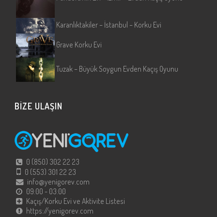
Karanlıktakiler – İstanbul – Korku Evi
Grave Korku Evi
Tuzak – Büyük Soygun Evden Kaçış Oyunu
BİZE ULAŞIN
0 (850) 302 22 23
0 (553) 301 22 23
info@yenigorev.com
09:00 - 03:00
Kaçış/Korku Evi ve Aktivite Listesi
https://yenigorev.com