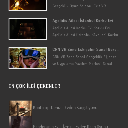
Gerçeklik Oyun Salonu: Exit VR
(İstanbul/Üsküdar/Acıbadem) Sanal
Gerçeklik Seçenekleri: Kaçış Oyunları
Agelidis Ailesi İstanbul Korku Evi
(Özelleştirilmiş) Sanal Gerçeklik
Agelidis Ailesi Korku Evi Korku Evi:
Oyun…
Agelidis Ailesi (İstanbul/Avcılar) Korku
Oyunu: Agelidis Ailesi Oyun
Hikayesi/Detayları Bu korku evinin
CRN VR Zone Eskişehir Sanal Gerçeklik Merkezi
konusu gerçek bir…
CRN VR Zone Sanal Gerçeklik Eğlence
ve Uygulama Yazılım Merkezi Sanal
Gerçeklik Oyun Salonu: CRN VR Zone
(Eskişehir/Tepebaşı) Sanal Gerçeklik…
EN ÇOK İLGİ ÇEKENLER
Kriptoloji -Denizli- Evden Kaçış Oyunu
Pandora’nın Evi – İzmir – Evden Kaçış Oyunu