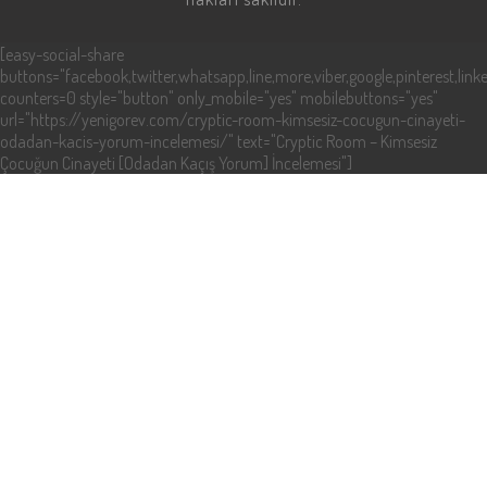
[easy-social-share
buttons="facebook,twitter,whatsapp,line,more,viber,google,pinterest,linke
counters=0 style="button" only_mobile="yes" mobilebuttons="yes"
url="https://yenigorev.com/cryptic-room-kimsesiz-cocugun-cinayeti-
odadan-kacis-yorum-incelemesi/" text="Cryptic Room – Kimsesiz
Çocuğun Cinayeti [Odadan Kaçış Yorum] İncelemesi"]