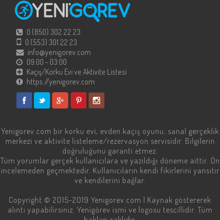
0 (850) 302 22 23
0 (553) 301 22 23
info@yenigorev.com
09:00 - 03:00
Kaçış/Korku Evi ve Aktivite Listesi
https://yenigorev.com
Yenigorev.com
bir korku evi, evden kaçış oyunu, sanal gerçeklik
merkezi ve aktivite listeleme/rezervasyon servisidir. Bilgilerin
doğruluğunu garanti etmez.
Tüm yorumlar gerçek kullanıcılara ve yazıldığı döneme aittir. Ön
incelemeden geçmektedir. Kullanıcıların kendi fikirlerini yansıtır
ve kendilerini bağlar.
Copyright © 2015-2019
Yenigorev.com
| Kaynak göstererek
alıntı yapabilirsiniz. Yenigörev ismi ve logosu tescillidir. Tüm
hakları saklıdır.