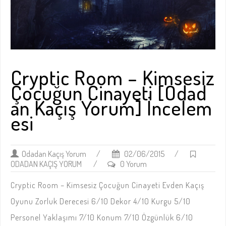
Cryptic Room – Kimsesiz
Çocuğun Cinayeti [Odad
an Kaçış Yorum] İncelem
esi
Odadan Kaçış Yorum
/
02/06/2015
/
ODADAN KAÇIŞ YORUM
/
0 Yorum
Cryptic Room – Kimsesiz Çocuğun Cinayeti Evden Kaçış
Oyunu Zorluk Derecesi 6/10 Dekor 4/10 Kurgu 5/10
Personel Yaklaşımı 7/10 Konum 7/10 Özgünlük 6/10