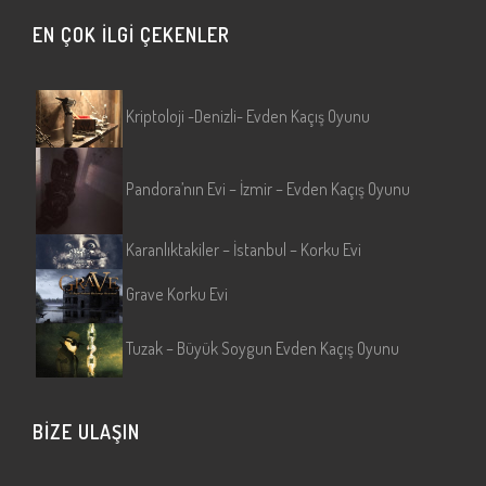
(Eskişehir/Tepebaşı) Sanal Gerçeklik…
EN ÇOK İLGİ ÇEKENLER
Kriptoloji -Denizli- Evden Kaçış Oyunu
Pandora’nın Evi – İzmir – Evden Kaçış Oyunu
Karanlıktakiler – İstanbul – Korku Evi
Grave Korku Evi
Tuzak – Büyük Soygun Evden Kaçış Oyunu
BİZE ULAŞIN