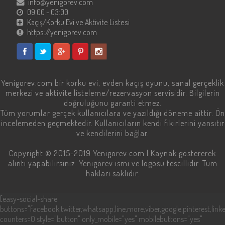
info@yenigorev.com
09:00 - 03:00
Kaçış/Korku Evi ve Aktivite Listesi
https://yenigorev.com
Yenigorev.com
bir korku evi, evden kaçış oyunu, sanal gerçeklik
merkezi ve aktivite listeleme/rezervasyon servisidir. Bilgilerin
doğruluğunu garanti etmez.
Tüm yorumlar gerçek kullanıcılara ve yazıldığı döneme aittir. Ön
incelemeden geçmektedir. Kullanıcıların kendi fikirlerini yansıtır
ve kendilerini bağlar.
Copyright © 2015-2019
Yenigorev.com
| Kaynak göstererek
alıntı yapabilirsiniz. Yenigörev ismi ve logosu tescillidir. Tüm
hakları saklıdır.
[easy-social-share
buttons="facebook,twitter,whatsapp,line,more,viber,google,pinterest,linke
counters=0 style="button" only_mobile="yes" mobilebuttons="yes"