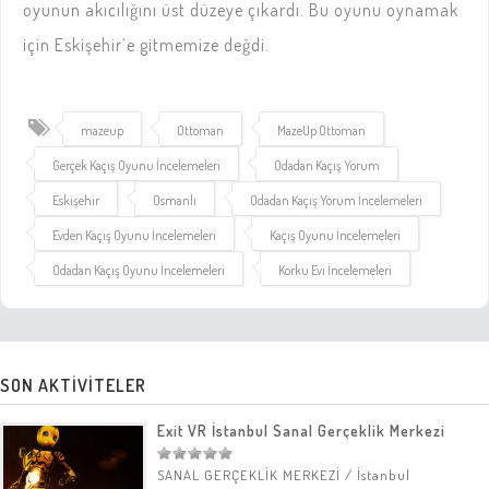
oyunun akıcılığını üst düzeye çıkardı. Bu oyunu oynamak
için Eskişehir’e gitmemize değdi.
mazeup
Ottoman
MazeUp Ottoman
Gerçek Kaçış Oyunu İncelemeleri
Odadan Kaçış Yorum
Eskişehir
Osmanlı
Odadan Kaçış Yorum İncelemeleri
Evden Kaçış Oyunu İncelemeleri
Kaçış Oyunu İncelemeleri
Odadan Kaçış Oyunu İncelemeleri
Korku Evi İncelemeleri
SON AKTİVİTELER
Exit VR İstanbul Sanal Gerçeklik Merkezi
SANAL GERÇEKLİK MERKEZİ
/
İstanbul