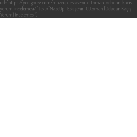
url="https://yenigorev.com/mazeup-eskisehir-ottoman-odadan-kacis-
yorum-incelemesi/" text="MazeUp -Eskişehir- Ottoman [Odadan Kaçış
Yorum] İncelemesi"]