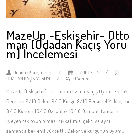
MazeUp -Eskişehir- Otto
man [Odadan Kaçış Yoru
m] İncelemesi
Odadan Kaçış Yorum
/
01/06/2015
/
ODADAN KAÇIŞ YORUM
/
0 Yorum
MazeUp (Eskişehir) – Ottoman Evden Kaçış Oyunu Zorluk
Derecesi 8/10 Dekor 9/10 Kurgu 9/10 Personel Yaklaşımı
8/10 Konum 10/10 Özgünlük 10/10 Osmanlı temasını
işleyen tek oyun olması dikkatimizi çekti ve aynı
zamanda beklenti yükseltti. Dekor ve kurgunun uyumu