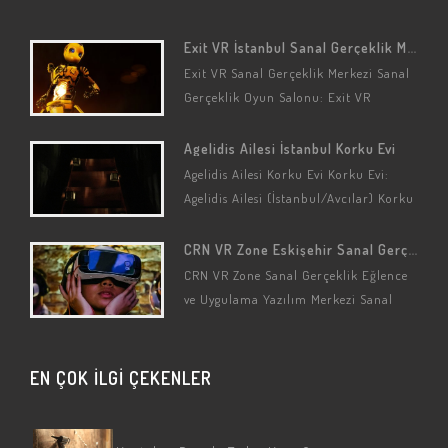
Exit VR İstanbul Sanal Gerçeklik Merkezi
Exit VR Sanal Gerçeklik Merkezi Sanal
Gerçeklik Oyun Salonu: Exit VR
(İstanbul/Üsküdar/Acıbadem) Sanal
Gerçeklik Seçenekleri: Kaçış Oyunları
Agelidis Ailesi İstanbul Korku Evi
(Özelleştirilmiş) Sanal Gerçeklik
Agelidis Ailesi Korku Evi Korku Evi:
Oyun…
Agelidis Ailesi (İstanbul/Avcılar) Korku
Oyunu: Agelidis Ailesi Oyun
Hikayesi/Detayları Bu korku evinin
CRN VR Zone Eskişehir Sanal Gerçeklik Merkezi
konusu gerçek bir…
CRN VR Zone Sanal Gerçeklik Eğlence
ve Uygulama Yazılım Merkezi Sanal
Gerçeklik Oyun Salonu: CRN VR Zone
(Eskişehir/Tepebaşı) Sanal Gerçeklik…
EN ÇOK İLGİ ÇEKENLER