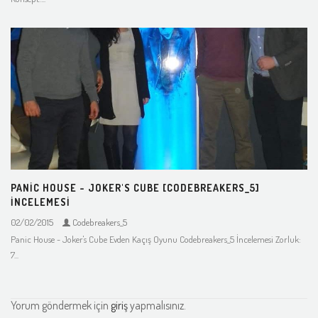
PANIC HOUSE - JOKER'S CUBE [CODEBREAKERS_5]
İNCELEMESI
02/02/2015
Codebreakers_5
Panic House - Joker's Cube Evden Kaçış Oyunu Codebreakers_5 İncelemesi Zorluk:
7...
Yorum göndermek için
giriş
yapmalısınız.