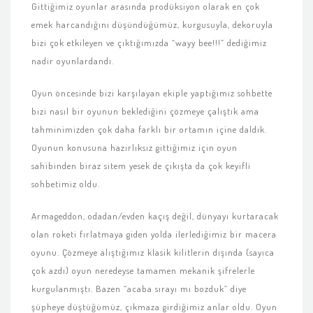
Gittiğimiz oyunlar arasında prodüksiyon olarak en çok
emek harcandığını düşündüğümüz, kurgusuyla, dekoruyla
bizi çok etkileyen ve çıktığımızda “wayy bee!!!” dediğimiz
nadir oyunlardandı.
Oyun öncesinde bizi karşılayan ekiple yaptığımız sohbette
bizi nasıl bir oyunun beklediğini çözmeye çalıştık ama
tahminimizden çok daha farklı bir ortamın içine daldık.
Oyunun konusuna hazırlıksız gittiğimiz için oyun
sahibinden biraz sitem yesek de çıkışta da çok keyifli
sohbetimiz oldu.
Armageddon, odadan/evden kaçış değil, dünyayı kurtaracak
olan roketi fırlatmaya giden yolda ilerlediğimiz bir macera
oyunu. Çözmeye alıştığımız klasik kilitlerin dışında (sayıca
çok azdı) oyun neredeyse tamamen mekanik şifrelerle
kurgulanmıştı. Bazen “acaba sırayı mı bozduk” diye
şüpheye düştüğümüz, çıkmaza girdiğimiz anlar oldu. Oyun