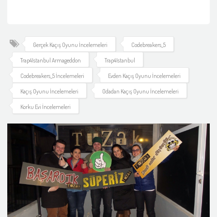
Gerçek Kaçış Oyunu İncelemeleri
Codebreakers_5
Trap4Istanbul Armageddon
Trap4Istanbul
Codebreakers_5 İncelemeleri
Evden Kaçış Oyunu İncelemeleri
Kaçış Oyunu İncelemeleri
Odadan Kaçış Oyunu İncelemeleri
Korku Evi İncelemeleri