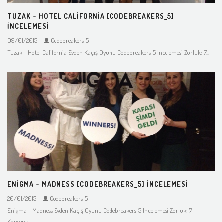
TUZAK - HOTEL CALIFORNIA [CODEBREAKERS_5]
İNCELEMESI
09/01/2015
Codebreakers_5
Tuzak - Hotel California Evden Kaçış Oyunu Codebreakers_5 İncelemesi Zorluk: 7...
ENIGMA - MADNESS [CODEBREAKERS_5] İNCELEMESI
20/01/2015
Codebreakers_5
Enigma - Madness Evden Kaçış Oyunu Codebreakers_5 İncelemesi Zorluk: 7
Konsept:...