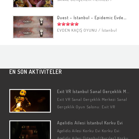
Eskişehir
Quest – İstanbul – Epidemic Evden Kaçış Oyunu
EVDEN KAÇIŞ OYUNU
/
İstanbul
EN SON AKTİVİTELER
Exit VR İstanbul Sanal Gerçeklik Merkezi
Exit VR Sanal Gerçeklik Merkezi Sanal
Gerçeklik Oyun Salonu: Exit VR
(İstanbul/Üsküdar/Acıbadem) Sanal
Gerçeklik Seçenekleri: Kaçış Oyunları
Agelidis Ailesi İstanbul Korku Evi
(Özelleştirilmiş) Sanal Gerçeklik
Agelidis Ailesi Korku Evi Korku Evi:
Oyun…
Agelidis Ailesi (İstanbul/Avcılar) Korku