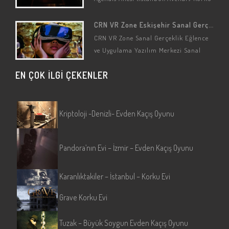
Oyunu: Agelidis Ailesi Oyun
Hikayesi/Detayları Bu korku evinin
CRN VR Zone Eskişehir Sanal Gerçeklik Merkezi
konusu gerçek bir…
CRN VR Zone Sanal Gerçeklik Eğlence
ve Uygulama Yazılım Merkezi Sanal
Gerçeklik Oyun Salonu: CRN VR Zone
EN ÇOK İLGİ ÇEKENLER
(Eskişehir/Tepebaşı) Sanal Gerçeklik…
Kriptoloji -Denizli- Evden Kaçış Oyunu
Pandora’nın Evi – İzmir – Evden Kaçış Oyunu
Karanlıktakiler – İstanbul – Korku Evi
Grave Korku Evi
Tuzak – Büyük Soygun Evden Kaçış Oyunu