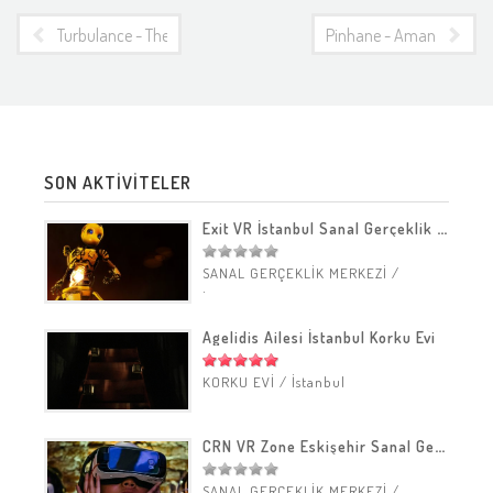
Turbulance - The Bloody Restaurant [Codebreakers_5] İncelemesi
Pinhane - Amanvermez A
SON AKTİVİTELER
Exit VR İstanbul Sanal Gerçeklik Merkezi
SANAL GERÇEKLİK MERKEZİ
/
İstanbul
Agelidis Ailesi İstanbul Korku Evi
KORKU EVİ
/
İstanbul
CRN VR Zone Eskişehir Sanal Gerçeklik Merkezi
SANAL GERÇEKLİK MERKEZİ
/