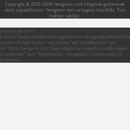
Copyright © 2015-2019
Yenigorev.com
| Kaynak göstererek
alıntı yapabilirsiniz. Yenigörev ismi ve logosu tescillidir. Tüm
hakları saklıdır.
[easy-social-share
buttons="facebook,twitter,whatsapp,line,more,viber,google,pinterest,linke
counters=0 style="button" only_mobile="yes" mobilebuttons="yes"
url="https://yenigorev.com/trap4-istanbul-armageddon-codebreakers-
5-incelemesi/" text="Trap4 Istanbul – Armageddon [Codebreakers_5]
İncelemesi"]