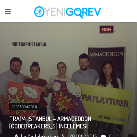
CODEBREAKERS_5
TRAP4 ISTANBUL – ARMAGEDDON
[CODEBREAKERS_5] İNCELEMESI
by
Codebreakers_5
- 26/08/2015
0