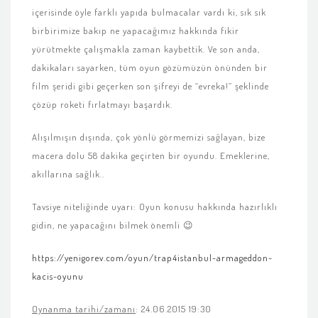
içerisinde öyle farklı yapıda bulmacalar vardı ki, sık sık
birbirimize bakıp ne yapacağımız hakkında fikir
yürütmekte çalışmakla zaman kaybettik. Ve son anda,
dakikaları sayarken, tüm oyun gözümüzün önünden bir
film şeridi gibi geçerken son şifreyi de “evreka!” şeklinde
çözüp roketi fırlatmayı başardık.
Alışılmışın dışında, çok yönlü görmemizi sağlayan, bize
macera dolu 58 dakika geçirten bir oyundu. Emeklerine,
akıllarına sağlık..
Tavsiye niteliğinde uyarı: Oyun konusu hakkında hazırlıklı
gidin, ne yapacağını bilmek önemli 😉
https://yenigorev.com/oyun/trap4istanbul-armageddon-
kacis-oyunu
Oynanma tarihi/zamanı
: 24.06.2015 19:30