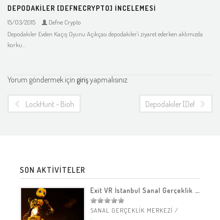
DEPODAKILER [DEFNECRYPTO] İNCELEMESI
15/03/2015
Defne Crypto
Depodakiler Evden Kaçış Oyunu Açıkçası depodakiler'i ziyaret ederken aklımızda
korku...
Yorum göndermek için
giriş
yapmalısınız.
LockHunt - Biohazard [Defnecrypto] İncelemesi
Depodakiler [Defnecrypt
SON AKTİVİTELER
Exit VR İstanbul Sanal Gerçeklik Merkezi
SANAL GERÇEKLİK MERKEZİ
/