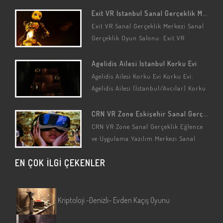
Exit VR İstanbul Sanal Gerçeklik Merkezi
Exit VR Sanal Gerçeklik Merkezi Sanal
Gerçeklik Oyun Salonu: Exit VR
(İstanbul/Üsküdar/Acıbadem) Sanal
Gerçeklik Seçenekleri: Kaçış Oyunları
Agelidis Ailesi İstanbul Korku Evi
(Özelleştirilmiş) Sanal Gerçeklik
Agelidis Ailesi Korku Evi Korku Evi:
Oyun…
Agelidis Ailesi (İstanbul/Avcılar) Korku
Oyunu: Agelidis Ailesi Oyun
Hikayesi/Detayları Bu korku evinin
CRN VR Zone Eskişehir Sanal Gerçeklik Merkezi
konusu gerçek bir…
CRN VR Zone Sanal Gerçeklik Eğlence
ve Uygulama Yazılım Merkezi Sanal
Gerçeklik Oyun Salonu: CRN VR Zone
EN ÇOK İLGİ ÇEKENLER
(Eskişehir/Tepebaşı) Sanal Gerçeklik…
Kriptoloji -Denizli- Evden Kaçış Oyunu