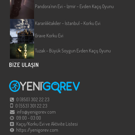
Pandora’nın Evi – İzmir – Evden Kaçış Oyunu
Karanlıktakiler – İstanbul – Korku Evi
Grave Korku Evi
Tuzak – Büyük Soygun Evden Kaçış Oyunu
BİZE ULAŞIN
0 (850) 302 22 23
0 (553) 301 22 23
info@yenigorev.com
09:00 - 03:00
Kaçış/Korku Evi ve Aktivite Listesi
https://yenigorev.com