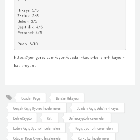
Hikaye: 5/5

Zorluk: 3/5

Dekor: 3/5

Çeşitlilik: 4/5

Personel: 4/5

Puan: 8/10
https://yenigorev.com/oyun/odadan-kacis-belisin-hikayesi-
kacis-oyunu
Odadan Kaçış
Belis’in Hikayesi
Gerçek Kaçış Oyunu İncelemeleri
Odadan Kaçış Belis’in Hikayesi
DefneCrypto
Katil
Defnecrypto İncelemeleri
Evden Kaçış Oyunu İncelemeleri
Kaçış Oyunu İncelemeleri
Odadan Kaçış Oyunu İncelemeleri
Korku Evi İncelemeleri