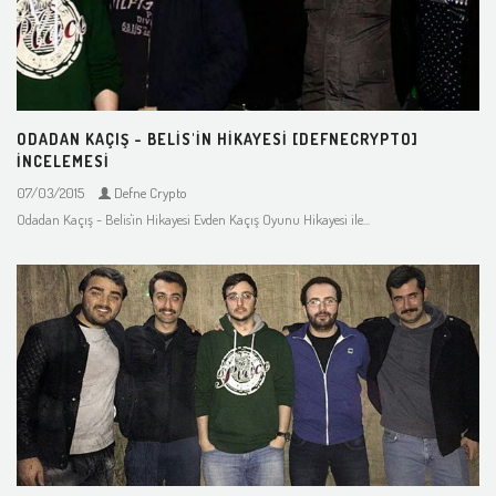
ODADAN KAÇIŞ - BELIS'IN HIKAYESI [DEFNECRYPTO]
İNCELEMESI
07/03/2015
Defne Crypto
Odadan Kaçış - Belis'in Hikayesi Evden Kaçış Oyunu Hikayesi ile...