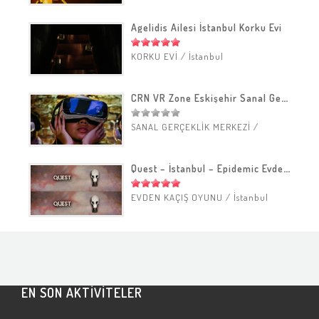
İstanbul
Agelidis Ailesi İstanbul Korku Evi
KORKU EVİ
/
İstanbul
CRN VR Zone Eskişehir Sanal Gerçeklik Merkezi
SANAL GERÇEKLİK MERKEZİ
/
Eskişehir
Quest – İstanbul – Epidemic Evden Kaçış Oyunu
EVDEN KAÇIŞ OYUNU
/
İstanbul
EN SON AKTİVİTELER