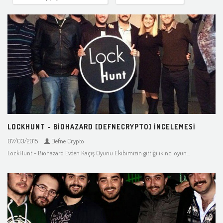
LOCKHUNT - BIOHAZARD [DEFNECRYPTO] İNCELEMESI
07/03/2015
Defne Crypto
LockHunt - Biohazard Evden Kaçış Oyunu Ekibimizin gittiği ikinci oyun...