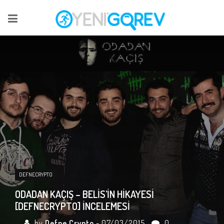
DEFNECRYPTO
ODADAN KAÇIŞ – BELIS’IN HIKAYESI
[DEFNECRYPTO] İNCELEMESI
by
Defne Crypto
- 07/03/2015
0