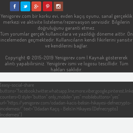
Yenigorev.com
bir korku evi, evden kaçış oyunu, sanal gerçeklik
merkezi ve aktivite listeleme/rezervasyon servisidir. Bilgilerin
doğruluğunu garanti etmez.
Tüm yorumlar gerçek kullanıcılara ve yazıldığı döneme aittir. Ön
incelemeden geçmektedir. Kullanıcıların kendi fikirlerini yansıtır
ve kendilerini bağlar.
Copyright © 2015-2019
Yenigorev.com
| Kaynak göstererek
alıntı yapabilirsiniz. Yenigörev ismi ve logosu tescillidir. Tüm
hakları saklıdır.
[easy-social-share
buttons="facebook,twitter,whatsapp,line,more,viber,google,pinterest,linke
counters=0 style="button" only_mobile="yes" mobilebuttons="yes"
url="https://yenigorev.com/odadan-kacis-belisin-hikayesi-defnecrypto-
incelemesi/" text="Odadan Kaçış – Belis’in Hikayesi [Defnecrypto]
İncelemesi"]