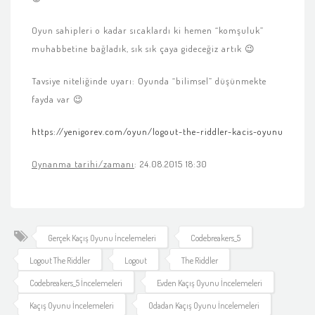
Oyun sahipleri o kadar sıcaklardı ki hemen “komşuluk”
muhabbetine bağladık, sık sık çaya gideceğiz artık 😉
Tavsiye niteliğinde uyarı: Oyunda “bilimsel” düşünmekte
fayda var 😉
https://yenigorev.com/oyun/logout-the-riddler-kacis-oyunu
Oynanma tarihi/zamanı
: 24.08.2015 18:30
Gerçek Kaçış Oyunu İncelemeleri
Codebreakers_5
Logout The Riddler
Logout
The Riddler
Codebreakers_5 İncelemeleri
Evden Kaçış Oyunu İncelemeleri
Kaçış Oyunu İncelemeleri
Odadan Kaçış Oyunu İncelemeleri