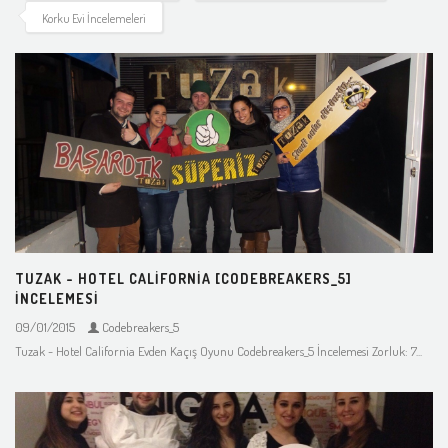
Korku Evi İncelemeleri
TUZAK - HOTEL CALIFORNIA [CODEBREAKERS_5]
İNCELEMESI
09/01/2015
Codebreakers_5
Tuzak - Hotel California Evden Kaçış Oyunu Codebreakers_5 İncelemesi Zorluk: 7...