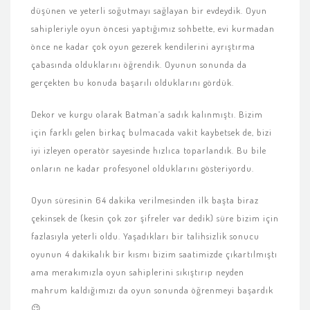
düşünen ve yeterli soğutmayı sağlayan bir evdeydik. Oyun
sahipleriyle oyun öncesi yaptığımız sohbette, evi kurmadan
önce ne kadar çok oyun gezerek kendilerini ayrıştırma
çabasında olduklarını öğrendik. Oyunun sonunda da
gerçekten bu konuda başarılı olduklarını gördük.
Dekor ve kurgu olarak Batman’a sadık kalınmıştı. Bizim
için farklı gelen birkaç bulmacada vakit kaybetsek de, bizi
iyi izleyen operatör sayesinde hızlıca toparlandık. Bu bile
onların ne kadar profesyonel olduklarını gösteriyordu.
Oyun süresinin 64 dakika verilmesinden ilk başta biraz
çekinsek de (kesin çok zor şifreler var dedik) süre bizim için
fazlasıyla yeterli oldu. Yaşadıkları bir talihsizlik sonucu
oyunun 4 dakikalık bir kısmı bizim saatimizde çıkartılmıştı
ama merakımızla oyun sahiplerini sıkıştırıp neyden
mahrum kaldığımızı da oyun sonunda öğrenmeyi başardık
😉