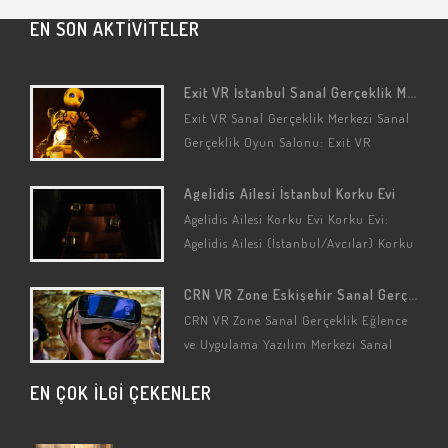
EN SON AKTİVİTELER
Exit VR İstanbul Sanal Gerçeklik Merkezi
Exit VR Sanal Gerçeklik Merkezi Sanal
Gerçeklik Oyun Salonu: Exit VR
(İstanbul/Üsküdar/Acıbadem) Sanal
Gerçeklik Seçenekleri: Kaçış Oyunları
Agelidis Ailesi İstanbul Korku Evi
(Özelleştirilmiş) Sanal Gerçeklik
Agelidis Ailesi Korku Evi Korku Evi:
Oyun…
Agelidis Ailesi (İstanbul/Avcılar) Korku
Oyunu: Agelidis Ailesi Oyun
Hikayesi/Detayları Bu korku evinin
CRN VR Zone Eskişehir Sanal Gerçeklik Merkezi
konusu gerçek bir…
CRN VR Zone Sanal Gerçeklik Eğlence
ve Uygulama Yazılım Merkezi Sanal
Gerçeklik Oyun Salonu: CRN VR Zone
EN ÇOK İLGİ ÇEKENLER
(Eskişehir/Tepebaşı) Sanal Gerçeklik…