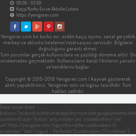
09:00 - 03:00
Kaçış/Korku Evi ve Aktivite Listesi
https://yenigorev.com
Yenigorev.com
bir korku evi, evden kaçış oyunu, sanal gerçeklik
merkezi ve aktivite listeleme/rezervasyon servisidir. Bilgilerin
doğruluğunu garanti etmez.
Tüm yorumlar gerçek kullanıcılara ve yazıldığı döneme aittir. Ön
incelemeden geçmektedir. Kullanıcıların kendi fikirlerini yansıtır
ve kendilerini bağlar.
Copyright © 2015-2019
Yenigorev.com
| Kaynak göstererek
alıntı yapabilirsiniz. Yenigörev ismi ve logosu tescillidir. Tüm
hakları saklıdır.
[easy-social-share
buttons="facebook,twitter,whatsapp,line,more,viber,google,pinterest,linke
counters=0 style="button" only_mobile="yes" mobilebuttons="yes"
url="https://yenigorev.com/logoutthe-riddler-codebreakers-5-
incelemesi/" text="Logout – The Riddler [Codebreakers_5] İncelemesi"]