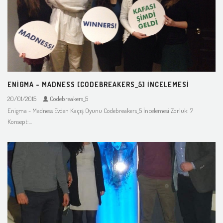
ENIGMA - MADNESS [CODEBREAKERS_5] İNCELEMESI
20/01/2015
Codebreakers_5
Enigma - Madness Evden Kaçış Oyunu Codebreakers_5 İncelemesi Zorluk: 7
Konsept:...