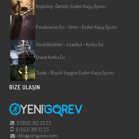
Kriptoloji -Denizli- Evden Kaçış Oyunu
Pandora’nın Evi – İzmir – Evden Kaçış Oyunu
Karanlıktakiler – İstanbul – Korku Evi
Grave Korku Evi
Tuzak – Büyük Soygun Evden Kaçış Oyunu
BİZE ULAŞIN
0 (850) 302 22 23
0 (553) 301 22 23
info@yenigorev.com