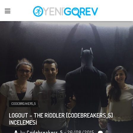
CODEBREAKERS_5
LOGOUT – THE RIDDLER [CODEBREAKERS_5]
İNCELEMESI
by
Codebreakers_5
- 26/08/2015
0