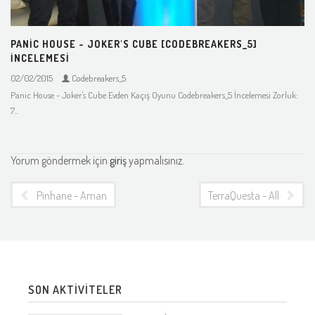
PANIC HOUSE - JOKER'S CUBE [CODEBREAKERS_5]
İNCELEMESI
02/02/2015
Codebreakers_5
Panic House - Joker's Cube Evden Kaçış Oyunu Codebreakers_5 İncelemesi Zorluk:
7...
Yorum göndermek için
giriş
yapmalısınız.
Pinhane - Amanvermez Avni [Codebreakers_5] İncelemesi
TerraQuesta - Alkaban M
SON AKTİVİTELER