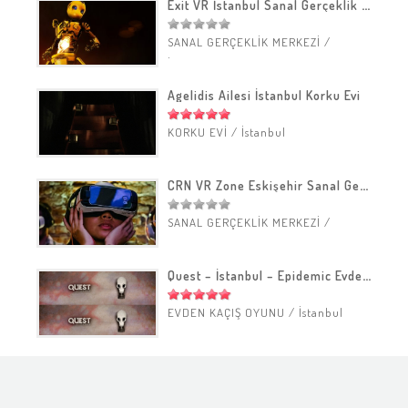
Exit VR İstanbul Sanal Gerçeklik Merkezi
SANAL GERÇEKLİK MERKEZİ
/
İstanbul
Agelidis Ailesi İstanbul Korku Evi
KORKU EVİ
/
İstanbul
CRN VR Zone Eskişehir Sanal Gerçeklik Merkezi
SANAL GERÇEKLİK MERKEZİ
/
Eskişehir
Quest – İstanbul – Epidemic Evden Kaçış Oyunu
EVDEN KAÇIŞ OYUNU
/
İstanbul