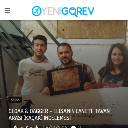
KAÇAK
CLOAK & DAGGER – ELISA’NIN LANETI: TAVAN
ARASI [KAÇAK] İNCELEMESI
by
Kaçak
- 06/10/2015
0