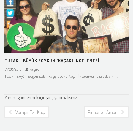
TUZAK - BÜYÜK SOYGUN [KAÇAK] İNCELEMESI
31/08/2015
Kaçak
Tuzak - Büyük Soygun Evden Kaçış Oyunu Kaçak İncelemesi Tuzak ekibinin...
Yorum göndermek için
giriş
yapmalısınız.
Vampir Evi [KaçaK] İncelemesi
Pinhane - Amanvermez A