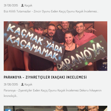
31/08/2015
Kaçak
Bizi Kilitli Tutamazlar - Zincir Oyunu Evden Kaçış Oyunu Kaçak İncelemesi...
PARANOYA - ZIYARETÇILER [KAÇAK] İNCELEMESI
31/08/2015
Kaçak
Paranoya - Ziyaretçiler Evden Kaçış Oyunu Kaçak İncelemesi Dekoru hikayenin
kronolojik...