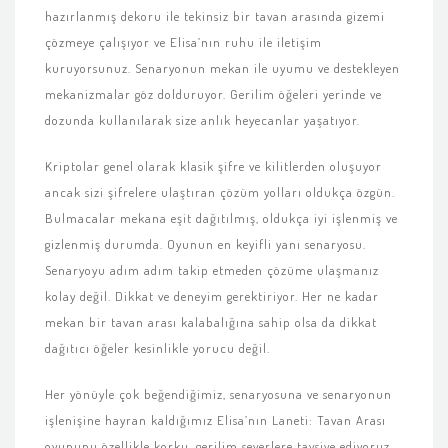
hazırlanmış dekoru ile tekinsiz bir tavan arasında gizemi
çözmeye çalışıyor ve Elisa’nın ruhu ile iletişim
kuruyorsunuz. Senaryonun mekan ile uyumu ve destekleyen
mekanizmalar göz dolduruyor. Gerilim öğeleri yerinde ve
dozunda kullanılarak size anlık heyecanlar yaşatıyor.
Kriptolar genel olarak klasik şifre ve kilitlerden oluşuyor
ancak sizi şifrelere ulaştıran çözüm yolları oldukça özgün.
Bulmacalar mekana eşit dağıtılmış, oldukça iyi işlenmiş ve
gizlenmiş durumda. Oyunun en keyifli yanı senaryosu.
Senaryoyu adım adım takip etmeden çözüme ulaşmanız
kolay değil. Dikkat ve deneyim gerektiriyor. Her ne kadar
mekan bir tavan arası kalabalığına sahip olsa da dikkat
dağıtıcı öğeler kesinlikle yorucu değil.
Her yönüyle çok beğendiğimiz, senaryosuna ve senaryonun
işlenişine hayran kaldığımız Elisa’nın Laneti: Tavan Arası
oyununu özellikle korku, gerilim severlere tavsiye ediyoruz.