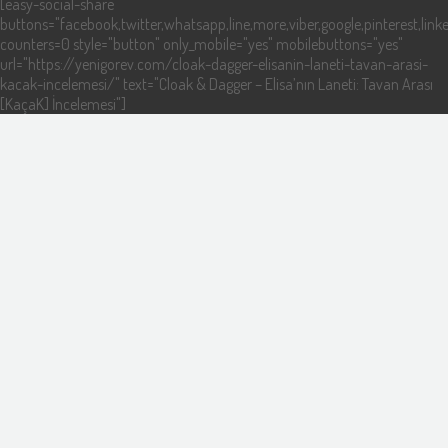
[easy-social-share
buttons="facebook,twitter,whatsapp,line,more,viber,google,pinterest,linke
counters=0 style="button" only_mobile="yes" mobilebuttons="yes"
url="https://yenigorev.com/cloak-dagger-elisanin-laneti-tavan-arasi-
kacak-incelemesi/" text="Cloak & Dagger – Elisa’nın Laneti: Tavan Arası
[KaçaK] İncelemesi"]