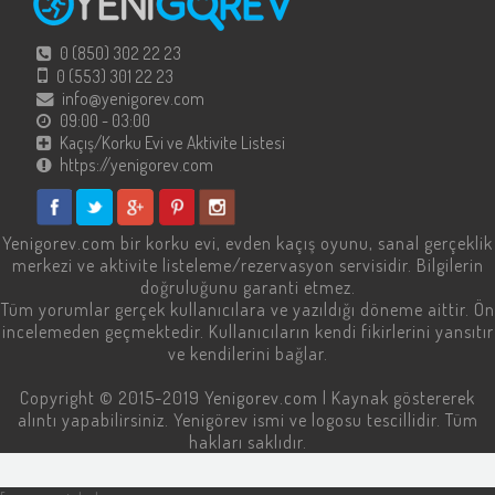
0 (850) 302 22 23
0 (553) 301 22 23
info@yenigorev.com
09:00 - 03:00
Kaçış/Korku Evi ve Aktivite Listesi
https://yenigorev.com
Yenigorev.com
bir korku evi, evden kaçış oyunu, sanal gerçeklik
merkezi ve aktivite listeleme/rezervasyon servisidir. Bilgilerin
doğruluğunu garanti etmez.
Tüm yorumlar gerçek kullanıcılara ve yazıldığı döneme aittir. Ön
incelemeden geçmektedir. Kullanıcıların kendi fikirlerini yansıtır
ve kendilerini bağlar.
Copyright © 2015-2019
Yenigorev.com
| Kaynak göstererek
alıntı yapabilirsiniz. Yenigörev ismi ve logosu tescillidir. Tüm
hakları saklıdır.