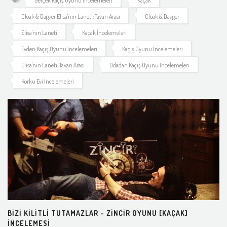
Gerçek Kaçış Oyunu İncelemeleri
Kaçak
Cloak & Dagger Elisa'nın Laneti: Tavan Arası
Cloak & Dagger
Elisa'nın Laneti
Kaçak İncelemeleri
Evden Kaçış Oyunu İncelemeleri
Kaçış Oyunu İncelemeleri
Elisa'nın Laneti: Tavan Arası
Odadan Kaçış Oyunu İncelemeleri
Korku Evi İncelemeleri
BIZI KILITLI TUTAMAZLAR - ZINCIR OYUNU [KAÇAK]
INCELEMESI