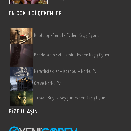
Gerçeklik Oyun Salonu: CRN VR Zone
EN ÇOK İLGİ ÇEKENLER
(Eskişehir/Tepebaşı) Sanal Gerçeklik…
Kriptoloji -Denizli- Evden Kaçış Oyunu
Pandora’nın Evi – İzmir – Evden Kaçış Oyunu
Karanlıktakiler – İstanbul – Korku Evi
Grave Korku Evi
Tuzak – Büyük Soygun Evden Kaçış Oyunu
BİZE ULAŞIN